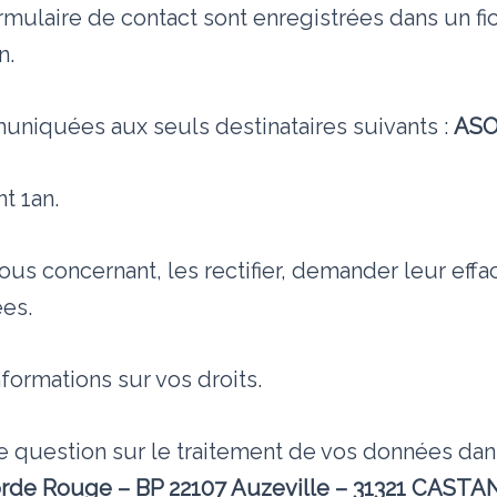
ormulaire de contact sont enregistrées dans un fi
n.
niquées aux seuls destinataires suivants :
ASO
t 1an.
 concernant, les rectifier, demander leur effac
ées.
nformations sur vos droits.
e question sur le traitement de vos données dan
orde Rouge – BP 22107 Auzeville – 31321 CAS